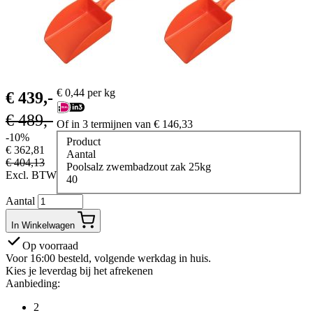
€
0,44
per kg
€
439,-
€
489,-
Of in 3 termijnen van
€
146,33
-10%
Product
€
362,81
Aantal
€
404,13
Poolsalz zwembadzout zak 25kg
Excl. BTW
40
Aantal
In Winkelwagen
Op voorraad
Voor 16:00 besteld, volgende werkdag in huis.
Kies je leverdag bij het afrekenen
Aanbieding:
2