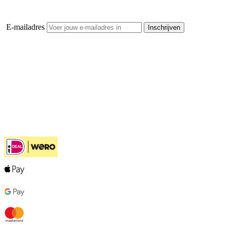
E-mailadres
Inschrijven
Strooizoutgigant.nl
Klantenservice
Hulp bij jouw keuze
Ook handig