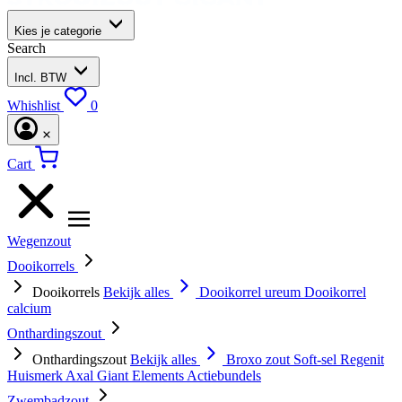
Kies je categorie
Search
Incl. BTW
Whishlist
0
Cart
Wegenzout
Dooikorrels
Dooikorrels
Bekijk alles
Dooikorrel ureum
Dooikorrel
calcium
Onthardingszout
Onthardingszout
Bekijk alles
Broxo zout
Soft-sel
Regenit
Huismerk
Axal
Giant Elements
Actiebundels
Zwembadzout