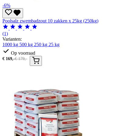
-6%
Poolsalz zwembadzout 10 zakken x 25kg (250kg)
(1)
Varianten:
1000 kg
500 kg
250 kg
25 kg
Op voorraad
€
169,-
€
179,-