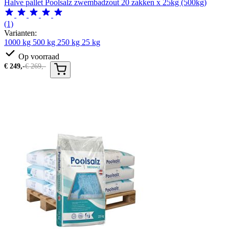
Halve pallet Poolsalz zwembadzout 20 zakken x 25kg (500kg)
(1)
Varianten:
1000 kg
500 kg
250 kg
25 kg
Op voorraad
€
249,-
€
269,-