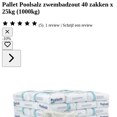
Pallet Poolsalz zwembadzout 40 zakken x
25kg (1000kg)
(
5
)
1
review | Schrijf een review
-10%