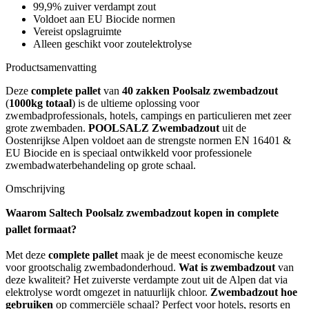
99,9% zuiver verdampt zout
Voldoet aan EU Biocide normen
Vereist opslagruimte
Alleen geschikt voor zoutelektrolyse
Productsamenvatting
Deze
complete pallet
van
40 zakken Poolsalz zwembadzout
(
1000kg totaal
) is de ultieme oplossing voor
zwembadprofessionals, hotels, campings en particulieren met zeer
grote zwembaden.
POOLSALZ Zwembadzout
uit de
Oostenrijkse Alpen voldoet aan de strengste normen EN 16401 &
EU Biocide en is speciaal ontwikkeld voor professionele
zwembadwaterbehandeling op grote schaal.
Omschrijving
Waarom
Saltech Poolsalz zwembadzout kopen
in complete
pallet formaat?
Met deze
complete pallet
maak je de meest economische keuze
voor grootschalig zwembadonderhoud.
Wat is zwembadzout
van
deze kwaliteit? Het zuiverste verdampte zout uit de Alpen dat via
elektrolyse wordt omgezet in natuurlijk chloor.
Zwembadzout hoe
gebruiken
op commerciële schaal? Perfect voor hotels, resorts en